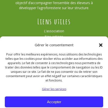
objectif d’accompagner l’ensemble des éleveurs à
développer l’agroforesterie sur leur structure.
Liens utiles
L’association
Nos actions
Témoignages
Gérer le consentement
Actualités
Contact
Pour offrir les meilleures expériences, nous utilisons des technologies
Agroforesterie
telles que les cookies pour stocker et/ou accéder aux informations des
Nous contacter
appareils. Le fait de consentir à ces technologies nous permettra de
traiter des données telles que le comportement de navigation ou les ID
uniques sur ce site. Le fait de ne pas consentir ou de retirer son
consentement peut avoir un effet négatif sur certaines caractéristiques
et fonctions.
poulhaiesarbres@gmail.com
Gérer les services
Retrouvez-nous sur Instagram
Accepter