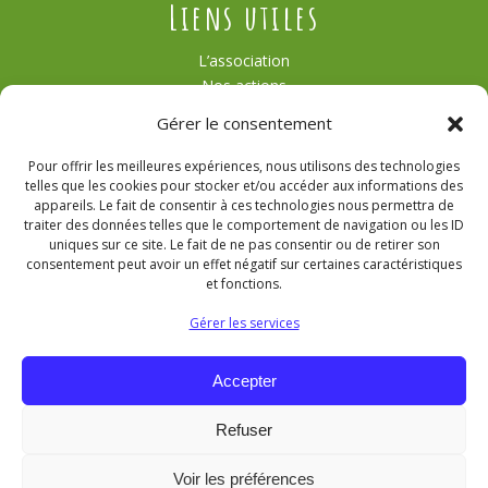
Liens utiles
L’association
Nos actions
Témoignages
Gérer le consentement
Actualités
Contact
Pour offrir les meilleures expériences, nous utilisons des technologies
Agroforesterie
telles que les cookies pour stocker et/ou accéder aux informations des
Nous contacter
appareils. Le fait de consentir à ces technologies nous permettra de
traiter des données telles que le comportement de navigation ou les ID
uniques sur ce site. Le fait de ne pas consentir ou de retirer son
consentement peut avoir un effet négatif sur certaines caractéristiques
et fonctions.
poulhaiesarbres@gmail.com
Gérer les services
Retrouvez-nous sur Instagram
Accepter
Retrouvez-nous sur LinkedIn
Refuser
Données personnelles
Politiques de cookies
Voir les préférences
Mentions légales