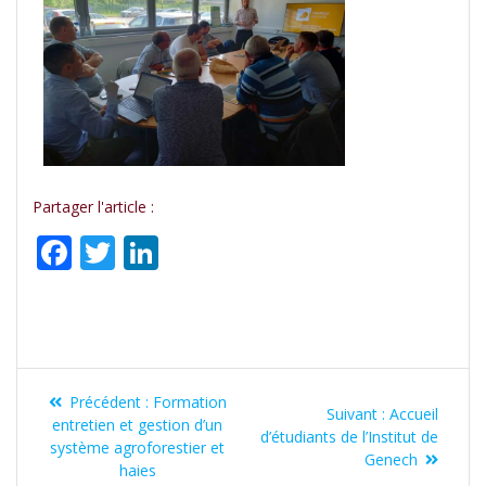
Partager l'article :
F
T
Li
ac
w
n
e
itt
k
b
er
e
o
dI
Précédent :
Formation
o
n
Suivant :
Accueil
entretien et gestion d’un
d’étudiants de l’Institut de
système agroforestier et
k
Genech
haies