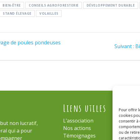
BIEN-ÊTRE
CONSEILS AGROFORESTERIE
DÉVELOPPEMENT DURABLE
STAND ÉLEVAGE
VOLAILLES
levage de poules pondeuses
Suivant :
B
Liens utiles
No
Pour offrir 
cookies pou
L’association
consentir à
but non lucratif,
comportement
po
Nos actions
ral qui a pour
ou de retire
Témoignages
compagner
caractéristi