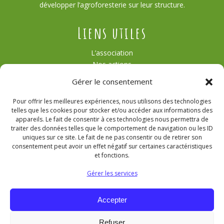
développer l’agroforesterie sur leur structure.
Liens utiles
L’association
Nos actions
Témoignages
Gérer le consentement
Actualités
Contact
Pour offrir les meilleures expériences, nous utilisons des technologies
Agroforesterie
telles que les cookies pour stocker et/ou accéder aux informations des
Nous contacter
appareils. Le fait de consentir à ces technologies nous permettra de
traiter des données telles que le comportement de navigation ou les ID
uniques sur ce site. Le fait de ne pas consentir ou de retirer son
consentement peut avoir un effet négatif sur certaines caractéristiques
et fonctions.
poulhaiesarbres@gmail.com
Gérer les services
Retrouvez-nous sur Instagram
Accepter
Retrouvez-nous sur LinkedIn
Refuser