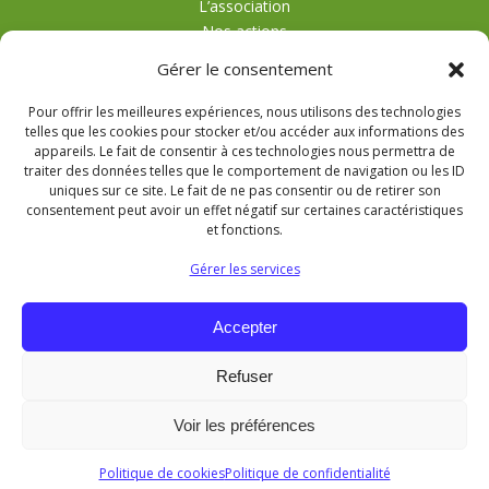
L’association
Nos actions
Témoignages
Gérer le consentement
Actualités
Contact
Pour offrir les meilleures expériences, nous utilisons des technologies
Agroforesterie
telles que les cookies pour stocker et/ou accéder aux informations des
Nous contacter
appareils. Le fait de consentir à ces technologies nous permettra de
traiter des données telles que le comportement de navigation ou les ID
uniques sur ce site. Le fait de ne pas consentir ou de retirer son
consentement peut avoir un effet négatif sur certaines caractéristiques
poulhaiesarbres@gmail.com
et fonctions.
Gérer les services
Retrouvez-nous sur Instagram
Accepter
Retrouvez-nous sur LinkedIn
Refuser
Données personnelles
Politiques de cookies
Voir les préférences
Mentions légales
Politique de cookies
Politique de confidentialité
Copyright © 2026|Poul Haies Arbres