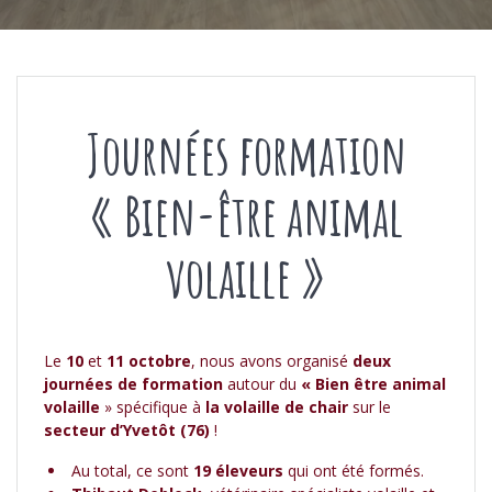
Journées formation
« Bien-être animal
volaille »
Le
10
et
11 octobre
, nous avons organisé
deux
journées de formation
autour du
« Bien être animal
volaille
» spécifique à
la volaille de chair
sur le
secteur d’Yvetôt (76)
!
Au total, ce sont
19 éleveurs
qui ont été formés.