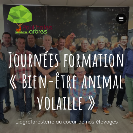
Journées formation
« Bien-être animal
volaille »
L'agroforesterie au coeur de nos élevages