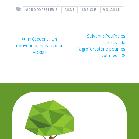
e
itt
k
AGROFORESTERIE
AISNE
ARTICLE
VOLAILLE
b
er
e
o
dI
o
n
Suivant :
Poul’haies
Précédent :
Un
k
arbres : de
nouveau panneau pour
l’agroforesterie pour les
Alexis !
volailles !